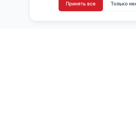
Принять все
Только н
artistiX.ru
a
Каталог творческих лиц и коллективов