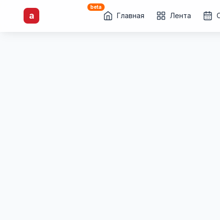
beta
artisti
X
.ru
a
Каталог творческих
Главная
Лента
лиц и коллективов