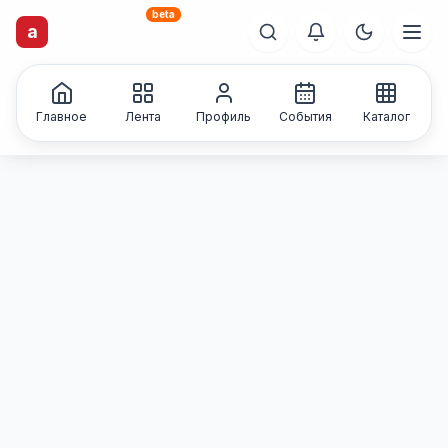
beta
artisti
X
.ru
a
Каталог творческих
лиц и коллективов
Главное
Лента
Профиль
События
Каталог