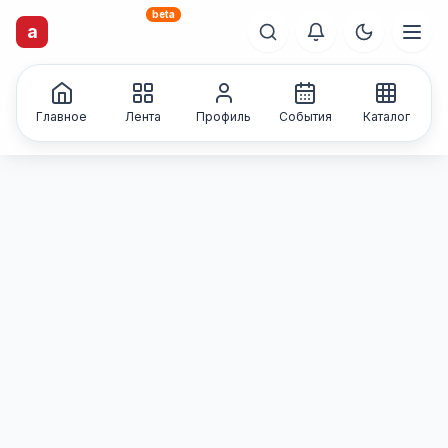
beta
artisti
X
.ru
a
Каталог творческих
лиц и коллективов
Главное
Лента
Профиль
События
Каталог