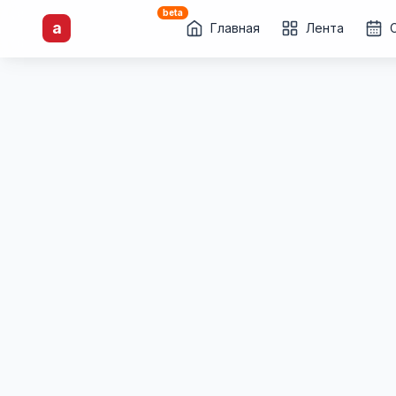
beta
artisti
X
.ru
a
Каталог творческих
Главная
Лента
лиц и коллективов