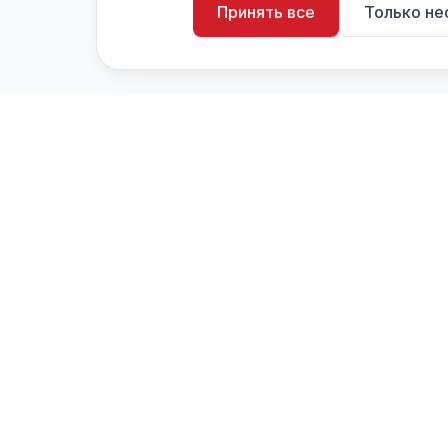
Принять все
Только н
artistiX.ru
a
Каталог творческих лиц и коллективов