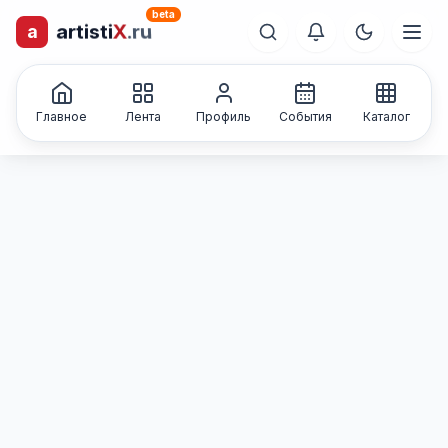
beta
a
artisti
X
.ru
лиц и коллективов
Каталог творческих
Главное
Лента
Профиль
События
Каталог