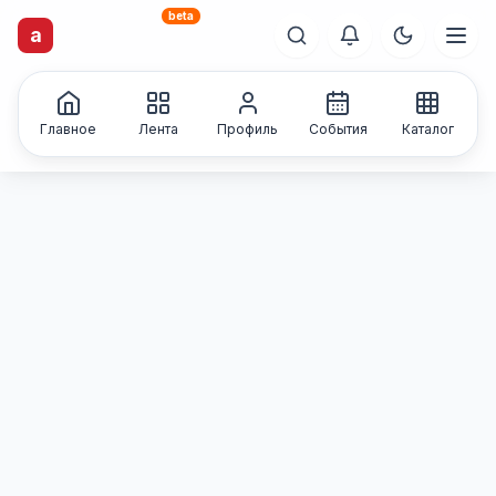
beta
artisti
X
.ru
a
Каталог творческих
лиц и коллективов
Главное
Лента
Профиль
События
Каталог