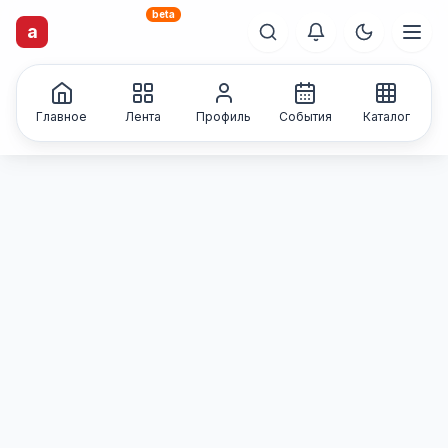
beta
artisti
X
.ru
a
Каталог творческих
лиц и коллективов
Главное
Лента
Профиль
События
Каталог