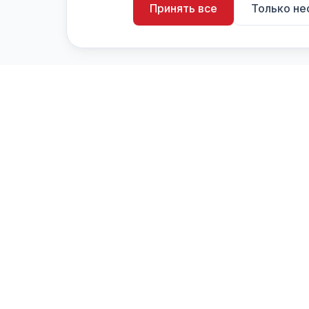
Принять все
Только н
artistiX.ru
a
Каталог творческих лиц и коллективов