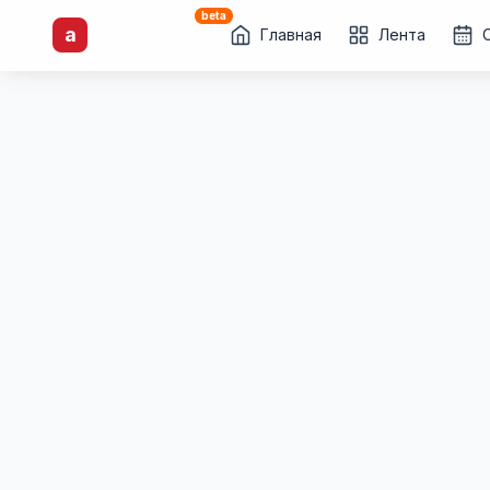
beta
artisti
X
.ru
a
Каталог творческих
Главная
Лента
лиц и коллективов