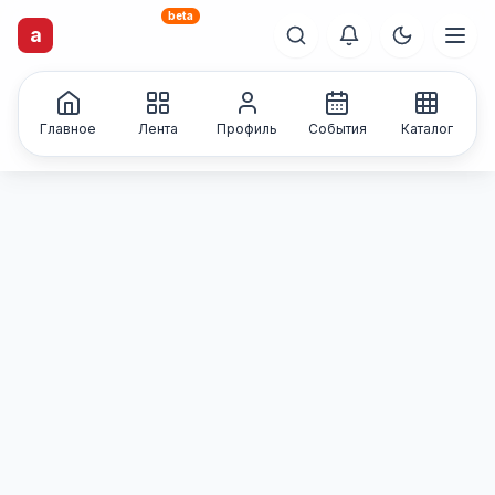
beta
artisti
X
.ru
a
Каталог творческих
лиц и коллективов
Главное
Лента
Профиль
События
Каталог