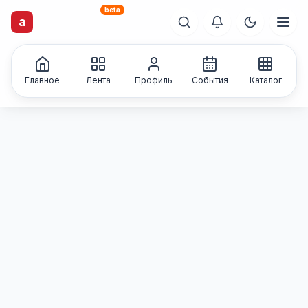
beta
artisti
X
.ru
a
Каталог творческих
лиц и коллективов
Главное
Лента
Профиль
События
Каталог