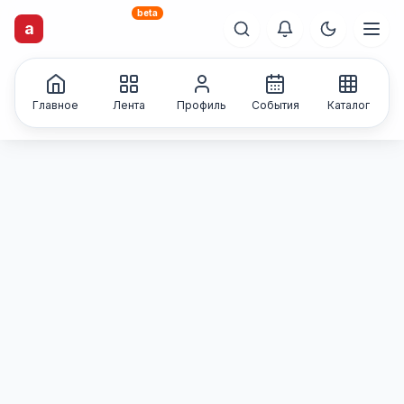
beta
artisti
X
.ru
a
Каталог творческих
лиц и коллективов
Главное
Лента
Профиль
События
Каталог