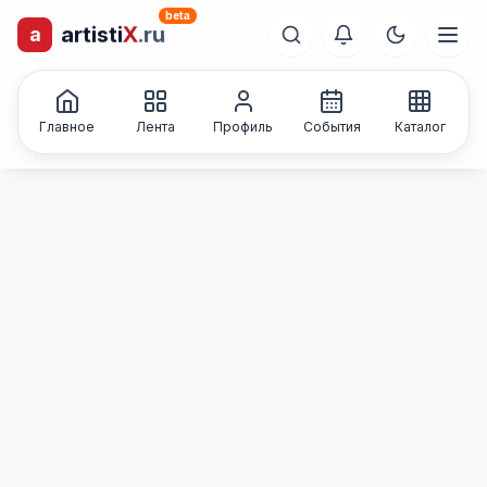
beta
artisti
X
.ru
a
лиц и коллективов
Каталог творческих
Главное
Лента
Профиль
События
Каталог