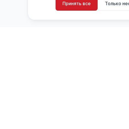
Принять все
Только н
artistiX.ru
a
Каталог творческих лиц и коллективов