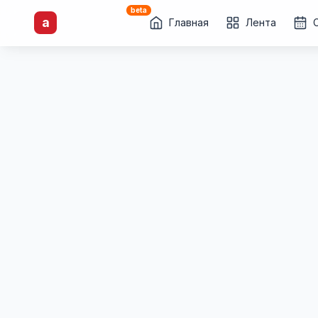
beta
a
artisti
X
.ru
Каталог творческих
Главная
Лента
лиц и коллективов