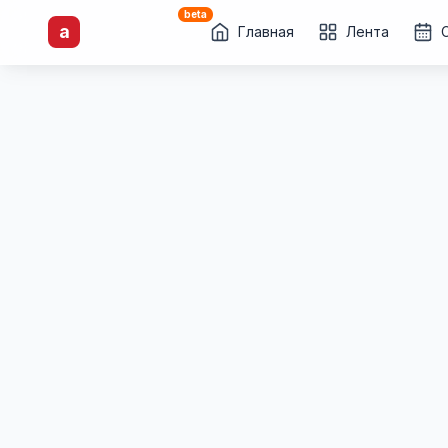
beta
artisti
X
.ru
a
Каталог творческих
Главная
Лента
лиц и коллективов