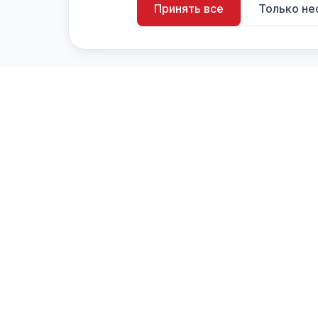
Принять все
Только н
artistiX.ru
a
Каталог творческих лиц и коллективов