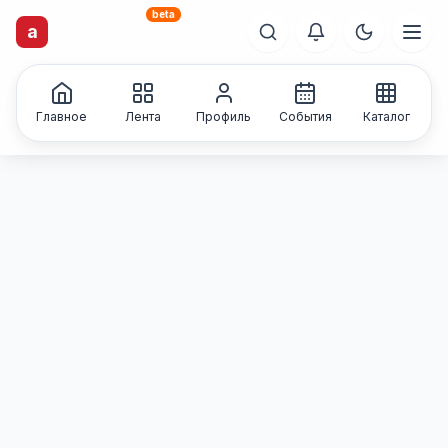
beta
artisti
X
.ru
Каталог творческих
a
лиц и коллективов
Главное
Лента
Профиль
События
Каталог