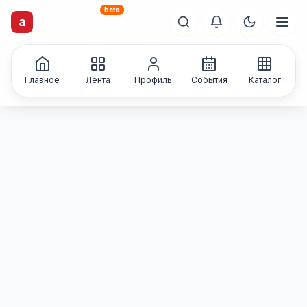
beta
artisti
X
.ru
a
Каталог творческих
лиц и коллективов
Главное
Лента
Профиль
События
Каталог