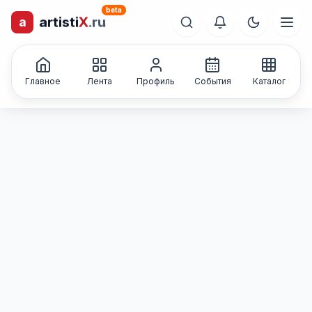
beta
a
artisti
X
.ru
лиц и коллективов
Каталог творческих
Главное
Лента
Профиль
События
Каталог