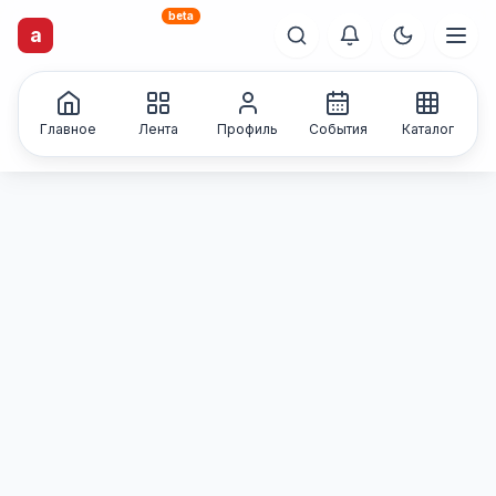
beta
artisti
X
.ru
a
Каталог творческих
лиц и коллективов
Главное
Лента
Профиль
События
Каталог