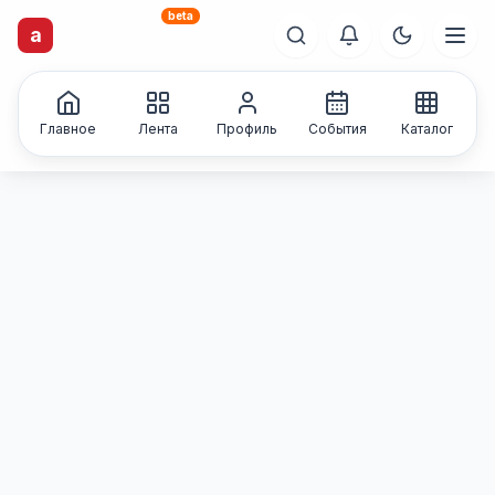
beta
artisti
X
.ru
a
Каталог творческих
лиц и коллективов
Главное
Лента
Профиль
События
Каталог