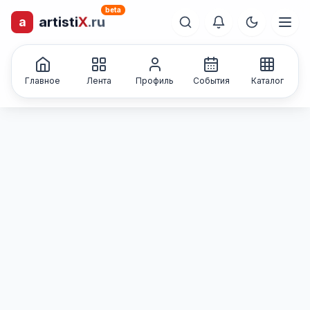
beta
a
artisti
X
.ru
лиц и коллективов
Каталог творческих
Главное
Лента
Профиль
События
Каталог