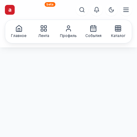
beta
artisti
X
.ru
a
Каталог творческих
лиц и коллективов
Главное
Лента
Профиль
События
Каталог