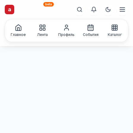
beta
artisti
X
.ru
a
Каталог творческих
лиц и коллективов
Главное
Лента
Профиль
События
Каталог