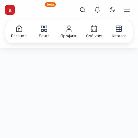
beta
artisti
X
.ru
a
Каталог творческих
лиц и коллективов
Главное
Лента
Профиль
События
Каталог