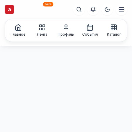
beta
artisti
X
.ru
a
Каталог творческих
лиц и коллективов
Главное
Лента
Профиль
События
Каталог