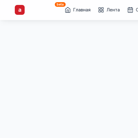
beta
artisti
X
.ru
a
Каталог творческих
Главная
Лента
лиц и коллективов