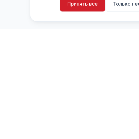
Принять все
Только н
artistiX.ru
a
Каталог творческих лиц и коллективов