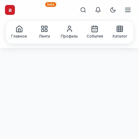
beta
artisti
X
.ru
a
Каталог творческих
лиц и коллективов
Главное
Лента
Профиль
События
Каталог