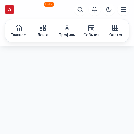
beta
artisti
X
.ru
a
Каталог творческих
лиц и коллективов
Главное
Лента
Профиль
События
Каталог