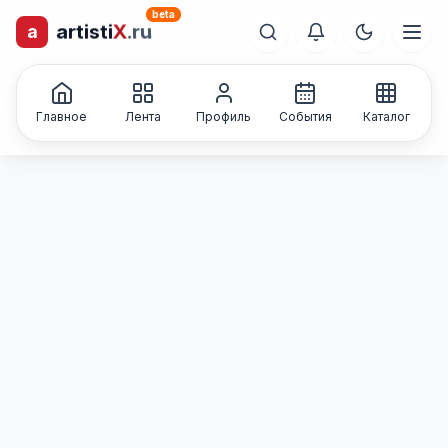
beta
a
artisti
X
.ru
лиц и коллективов
Каталог творческих
Главное
Лента
Профиль
События
Каталог