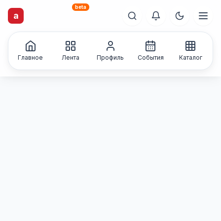
beta
artisti
X
.ru
a
Каталог творческих
лиц и коллективов
Главное
Лента
Профиль
События
Каталог