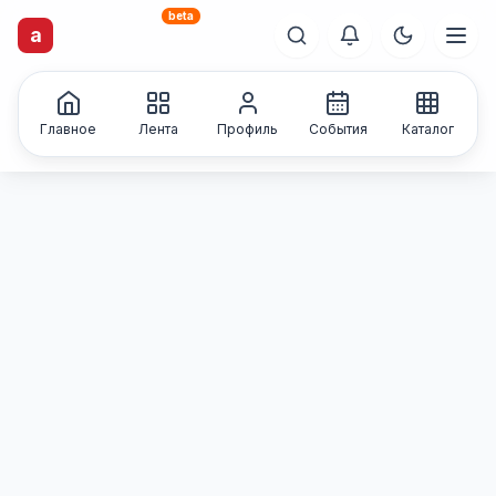
beta
artisti
X
.ru
a
Каталог творческих
лиц и коллективов
Главное
Лента
Профиль
События
Каталог