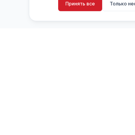
Принять все
Только н
artistiX.ru
a
Каталог творческих лиц и коллективов