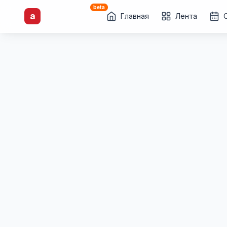
beta
artisti
X
.ru
a
Каталог творческих
Главная
Лента
лиц и коллективов