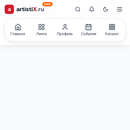
beta
a
artisti
X
.ru
лиц и коллективов
Каталог творческих
Главное
Лента
Профиль
События
Каталог