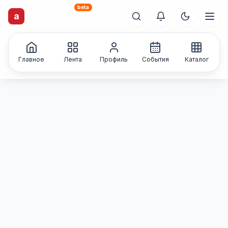
beta
artisti
X
.ru
a
Каталог творческих
лиц и коллективов
Главное
Лента
Профиль
События
Каталог