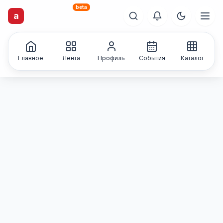
beta
artisti
X
.ru
a
Каталог творческих
лиц и коллективов
Главное
Лента
Профиль
События
Каталог