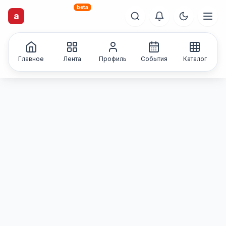
beta
artisti
X
.ru
a
Каталог творческих
лиц и коллективов
Главное
Лента
Профиль
События
Каталог