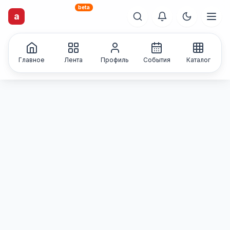
beta
artisti
X
.ru
a
Каталог творческих
лиц и коллективов
Главное
Лента
Профиль
События
Каталог