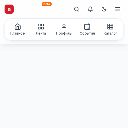
beta
artisti
X
.ru
a
Каталог творческих
лиц и коллективов
Главное
Лента
Профиль
События
Каталог