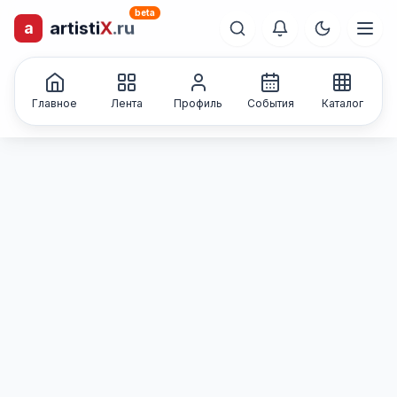
beta
a
artisti
X
.ru
лиц и коллективов
Каталог творческих
Главное
Лента
Профиль
События
Каталог