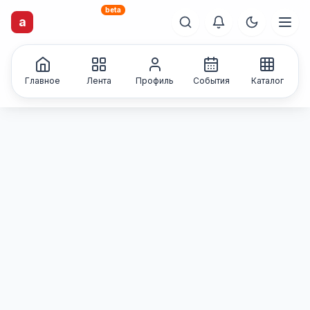
beta
artisti
X
.ru
a
Каталог творческих
лиц и коллективов
Главное
Лента
Профиль
События
Каталог