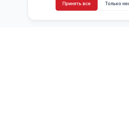
Принять все
Только н
artistiX.ru
a
Каталог творческих лиц и коллективов