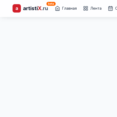
beta
artisti
X
.ru
a
лиц и коллективов
Главная
Лента
Каталог творческих