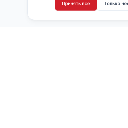
Принять все
Только н
artistiX.ru
a
Каталог творческих лиц и коллективов