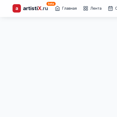
beta
a
artisti
X
.ru
лиц и коллективов
Главная
Лента
Каталог творческих