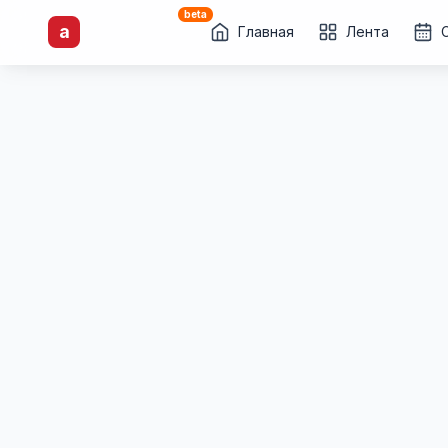
beta
artisti
X
.ru
a
Каталог творческих
Главная
Лента
лиц и коллективов