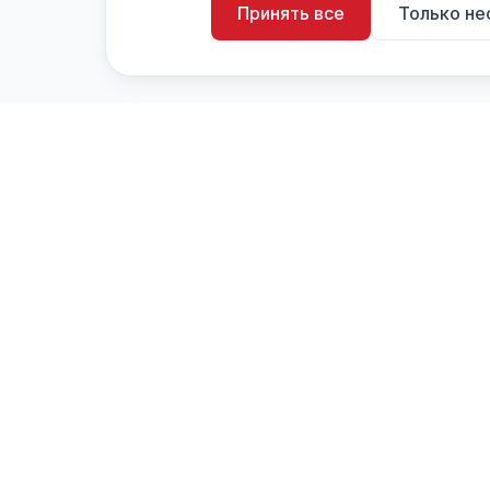
Принять все
Только н
artistiX.ru
a
Каталог творческих лиц и коллективов