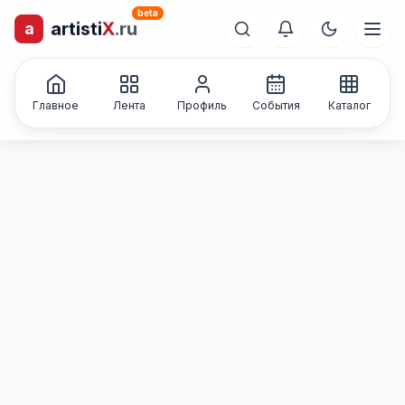
beta
artisti
X
.ru
a
лиц и коллективов
Каталог творческих
Главное
Лента
Профиль
События
Каталог