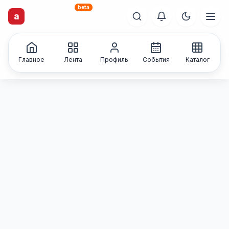
beta
artisti
X
.ru
a
Каталог творческих
лиц и коллективов
Главное
Лента
Профиль
События
Каталог