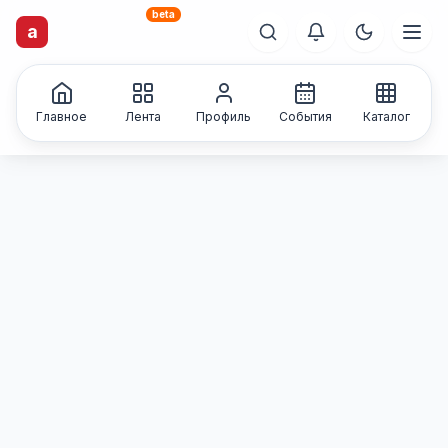
beta
artisti
X
.ru
a
Каталог творческих
лиц и коллективов
Главное
Лента
Профиль
События
Каталог