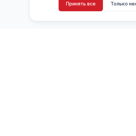
Принять все
Только н
artistiX.ru
a
Каталог творческих лиц и коллективов