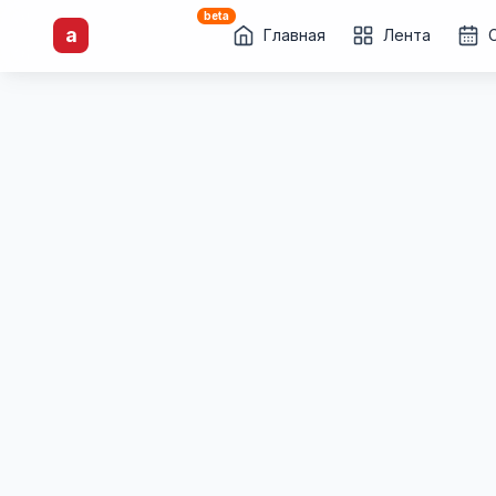
beta
artisti
X
.ru
a
Каталог творческих
Главная
Лента
лиц и коллективов