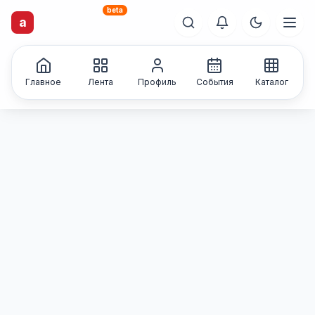
beta
artisti
X
.ru
a
Каталог творческих
лиц и коллективов
Главное
Лента
Профиль
События
Каталог