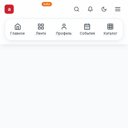
beta
artisti
X
.ru
a
Каталог творческих
лиц и коллективов
Главное
Лента
Профиль
События
Каталог