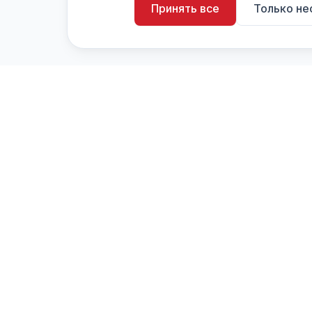
Принять все
Только н
artistiX.ru
a
Каталог творческих лиц и коллективов