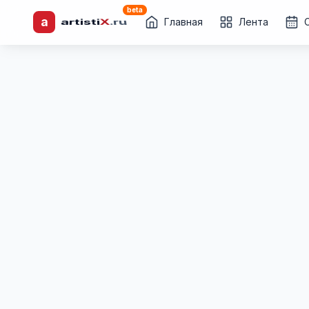
beta
a
artisti
X
.ru
Каталог творческих
Главная
Лента
лиц и коллективов