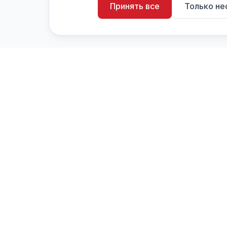
Принять все
Только н
artistiX.ru
a
Каталог творческих лиц и коллективов