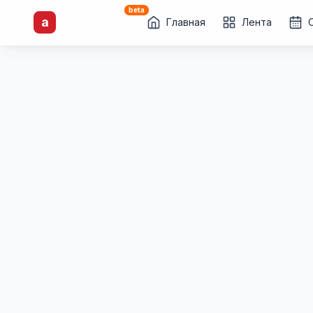
beta
artisti
X
.ru
a
Каталог творческих
Главная
Лента
лиц и коллективов